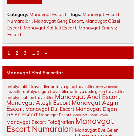
Category:
Manavgat Escort
Tags:
Manavgat Escort
Numaraları
,
Manavgat Genç Escort
,
Manavgat Güzel
Escort
,
Manavgat Kaliteli Escort
,
Manavgat Sınırsız
Escort
1
2
3
…
6
»
Manavgat Yeni Escortlar
antalya aktif travestiler
antalya genç travestiler
antalya masöz
antalya olgun travestiler
antalya otele gelen travestiler
travestiler
Manavgat Anal Escort
antalya sahibe travestiler
Manavgat Ateşli Escort
Manavgat Azgın
Escort
Manavgat Dışarı
Manavgat Dul Escort
Gelen Escort
Manavgat Escort
Manavgat Escort Bayan
Manavgat
Manavgat Escort Fotoğrafları
Escort Numaraları
Manavgat Eve Gelen