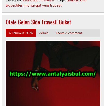
Category:
Manavgat Travesti
Tags:
antalya aktif
travestiler
,
manavgat yeni travesti
Otele Gelen Side Travesti Buket
6 Temmuz 2026
admin
Leave a comment